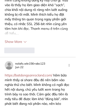
mình cũng không đăng ký hay chơi gì. Vừa 
vào là thấy họ làm giao diện khá “sạch”, 
chia khối nội dung rõ ràng nên lướt xuống 
không bị rối mắt. Mình thích kiểu họ đặt 
mấy thông tin quan trọng ngay phần giới 
thiệu, có nhắc SSL 256-bit nhìn cũng yên 
tâm hơn khi đọc. Thanh menu ở trên cùng 
dễ hiểu,…
Show More
Like
Reply
nolafo.wle156+abc123
Jun 22
https://batdongsanrocland.com/
 hôm bữa 
mình thấy ai share đâu đó nên bấm vào 
nghía thử cho biết. Mình không có ngồi đọc 
hết nội dung, chủ yếu lướt xem trang họ 
trình bày ra sao thôi. Cảm giác đầu tiên là 
mấy tiêu đề được làm khá “đúng bài”, nhìn 
phát biết đang nói phần nào, nên kéo 