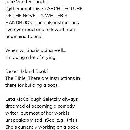
Jane Vandenburgh’s 
(@themonotonists) ARCHITECTURE 
OF THE NOVEL: A WRITER’S 
HANDBOOK. The only instructions 
I’ve ever read and followed from 
beginning to end.
When writing is going well…
I’m doing a lot of crying.
Desert Island Book?
The Bible. There are instructions in 
there for building a boat.
Leta McCollough Seletzky always 
dreamed of becoming a comedy 
writer, but most of her work is 
unspeakably sad. (See, e.g., this.) 
She’s currently working on a book 