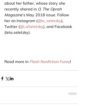
about her father, whose story she 
recently shared in 
O, The Oprah 
Magazine
’s May 2018 issue. Follow 
her on Instagram (
@la_seletzky
), 
Twitter (
@LaSeletzky
), and Facebook 
(leta.seletzky).
Read more in 
Flash Nonfiction Funny
!