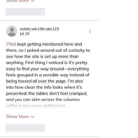
Show More
Like
Reply
nolafo.wle156+abc123
Jul 10
75bd
 kept getting mentioned here and 
there, so I poked around out of curiosity to 
see how the site is set up more than 
anything. First thing I noticed is it’s pretty 
easy to find your way around—everything 
feels grouped in a sensible way instead of 
being tossed all over the page. I’m also 
into how clean the info looks when it’s 
presented; the tables don’t feel cramped, 
and you can skim across the columns 
without your eyes getting lost.…
Show More
Like
Reply