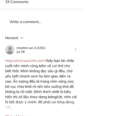
33 Comments
Write a comment...
Newest
elsiebre.we.r1.6.921
Jul 28
https://soicauxsmb.com/
 thấy bạn bè nhắc 
suốt nên mình cũng bấm vô coi thử cho 
biết thôi. Mình không đọc sâu gì đâu, chủ 
yếu lướt nhanh xem họ làm giao diện ra 
sao. Ấn tượng đầu là trang nhìn sáng sủa, 
bố cục chia khối rõ nên kéo xuống khá dễ, 
không bị rối mắt. Mình thích nhất là kiểu 
hiển thị số liệu theo dạng bảng/cột, nhìn cái 
là bắt được ý chính, đỡ phải soi từng dòng. 
Với…