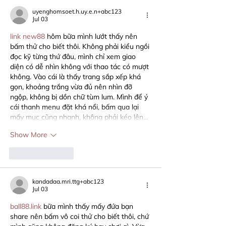
uyenghomsoet.h.uy.e.n+abc123
Jul 03
link new88
 hôm bữa mình lướt thấy nên 
bấm thử cho biết thôi. Không phải kiểu ngồi 
đọc kỹ từng thứ đâu, mình chỉ xem giao 
diện có dễ nhìn không với thao tác có mượt 
không. Vào cái là thấy trang sắp xếp khá 
gọn, khoảng trắng vừa đủ nên nhìn đỡ 
ngộp, không bị dồn chữ tùm lum. Mình để ý 
cái thanh menu đặt khá nổi, bấm qua lại 
mấy mục cũng nhanh, không phải kéo lên…
Show More
Like
Reply
kandadaa.mri.ttg+abc123
Jul 03
ball88.link
 bữa mình thấy mấy đứa bạn 
share nên bấm vô coi thử cho biết thôi, chứ 