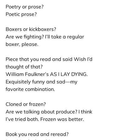
Poetry or prose?
Poetic prose?
Boxers or kickboxers? 
Are we fighting? I’ll take a regular 
boxer, please.
Piece that you read and said Wish I’d 
thought of that?
William Faulkner’s AS I LAY DYING. 
Exquisitely funny and sad—my 
favorite combination.
Cloned or frozen?
Are we talking about produce? I think 
I’ve tried both. Frozen was better.
Book you read and reread?